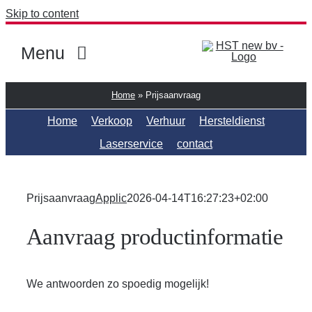
Skip to content
Menu
Boren en breken
Home
»
Prijsaanvraag
Home
Verkoop
Verhuur
Hersteldienst
Energie en nutsvoorzieningen
Laserservice
contact
Gereedschap
Grondverzet
Prijsaanvraag
Applic
2026-04-14T16:27:23+02:00
Meetinstrumenten
Aanvraag productinformatie
Mixers en molens
We antwoorden zo spoedig mogelijk!
Reiniging