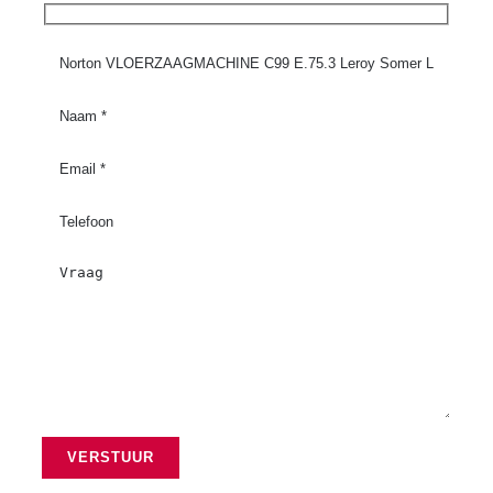
Steen en betonbewerking
Straataanleg
Gereedschap voor tegelzetters
Touwen, span- en hijsbanden
Transport en opslag
Tuinmachines
Veiligheid
Verbruiksartikelen
Verwarming en Drogers