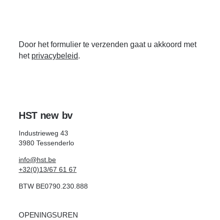
Waterpompen
Door het formulier te verzenden gaat u akkoord met
Promo
het
privacybeleid
.
Tweedehands
Verhuur
HST new bv
Industrieweg 43
3980 Tessenderlo
info@hst.be
+32(0)13/67 61 67
BTW BE0790.230.888
OPENINGSUREN