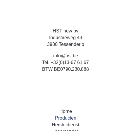
Verwarming en Drogers
Waterpompen
HST new bv
Industrieweg 43
Promo
3980 Tessenderlo
Tweedehands
info@hst.be
Tel.
+32(0)13-67 61 67
Verhuur
BTW BE0790.230.888
Home
Producten
Hersteldienst