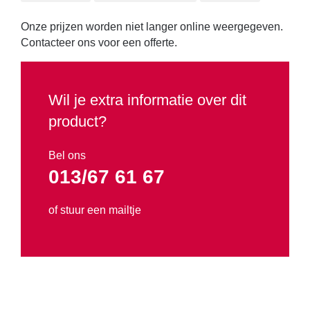
Reiniging
Onze prijzen worden niet langer online weergegeven.
Contacteer ons voor een offerte.
Steen en betonbewerking
Straataanleg
Wil je extra informatie over dit
product?
Gereedschap voor tegelzetters
Bel ons
Touwen, span- en hijsbanden
013/67 61 67
Transport en opslag
of stuur een mailtje
Tuinmachines
Veiligheid
Verbruiksartikelen