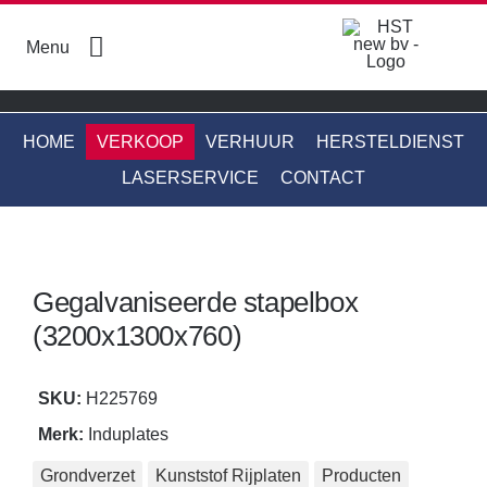
Skip
to
Menu
content
HOME
VERKOOP
VERHUUR
HERSTELDIENST
LASERSERVICE
CONTACT
Boren en breken
Energie en nutsvoorzieningen
Gegalvaniseerde stapelbox
Gereedschap
(3200x1300x760)
Grondverzet
SKU:
H225769
Meetinstrumenten
Merk:
Induplates
Mixers en molens
Grondverzet
Kunststof Rijplaten
Producten