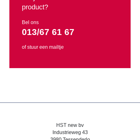
product?
Verwarming en Drogers
Bel ons
Waterpompen
013/67 61 67
Promo
of stuur een mailtje
Tweedehands
Verhuur
HST new bv
Industrieweg 43
3980 Tessenderlo