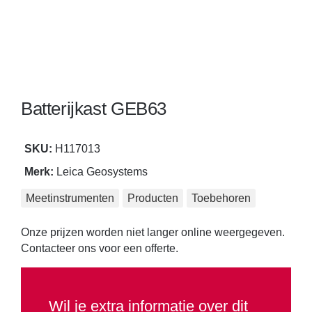
Reiniging
Steen en betonbewerking
Straataanleg
Batterijkast GEB63
Gereedschap voor tegelzetters
SKU:
H117013
Touwen, span- en hijsbanden
Merk:
Leica Geosystems
Transport en opslag
Meetinstrumenten
Producten
Toebehoren
Tuinmachines
Onze prijzen worden niet langer online weergegeven.
Contacteer ons voor een offerte.
Veiligheid
Verbruiksartikelen
Wil je extra informatie over dit