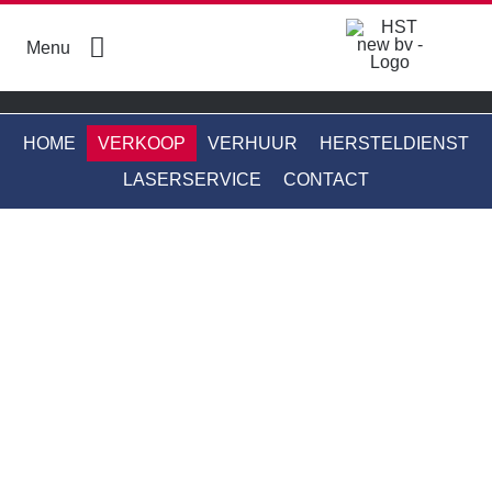
Skip
to
Menu
content
HOME
VERKOOP
VERHUUR
HERSTELDIENST
LASERSERVICE
CONTACT
Boren en breken
Energie en nutsvoorzieningen
Gereedschap
Grondverzet
Meetinstrumenten
Mixers en molens