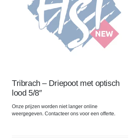
Steen en betonbewerking
Straataanleg
Gereedschap voor tegelzetters
Touwen, span- en hijsbanden
Transport en opslag
Tribrach – Driepoot met optisch
Tuinmachines
lood 5/8″
Veiligheid
Onze prijzen worden niet langer online
weergegeven. Contacteer ons voor een offerte.
Verbruiksartikelen
Verwarming en Drogers