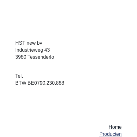
HST new bv
Industrieweg 43
3980 Tessenderlo
info@hst.be
Tel.
+32(0)13-67 61 67
BTW BE0790.230.888
Home
Producten