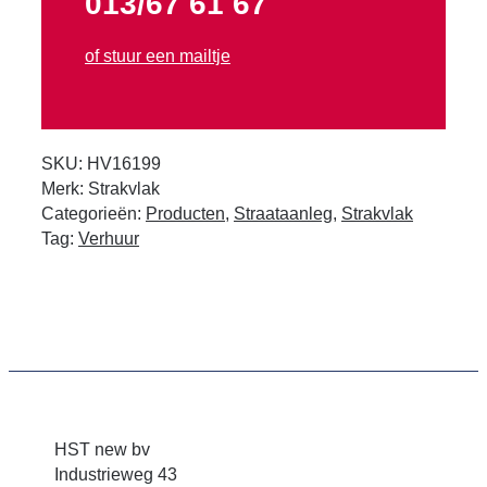
013/67 61 67
of stuur een mailtje
SKU:
HV16199
Merk:
Strakvlak
Categorieën:
Producten
,
Straataanleg
,
Strakvlak
Tag:
Verhuur
HST new bv
Industrieweg 43