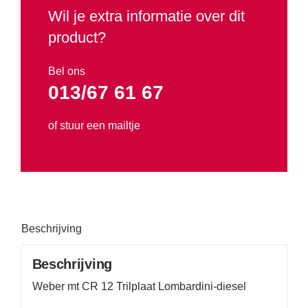
Wil je extra informatie over dit
Verwarming en Drogers
product?
Waterpompen
Bel ons
013/67 61 67
Promo
of stuur een mailtje
Tweedehands
Verhuur
Beschrijving
Beschrijving
Weber mt CR 12 Trilplaat Lombardini-diesel