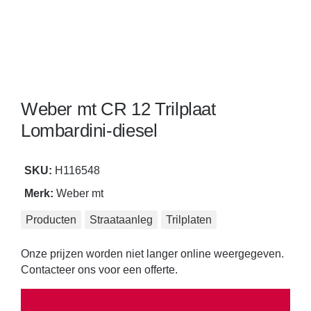
Reiniging
Steen en betonbewerking
Straataanleg
Weber mt CR 12 Trilplaat
Gereedschap voor tegelzetters
Lombardini-diesel
Touwen, span- en hijsbanden
SKU:
H116548
Merk:
Weber mt
Transport en opslag
Producten
Straataanleg
Trilplaten
Tuinmachines
Onze prijzen worden niet langer online weergegeven.
Veiligheid
Contacteer ons voor een offerte.
Verbruiksartikelen