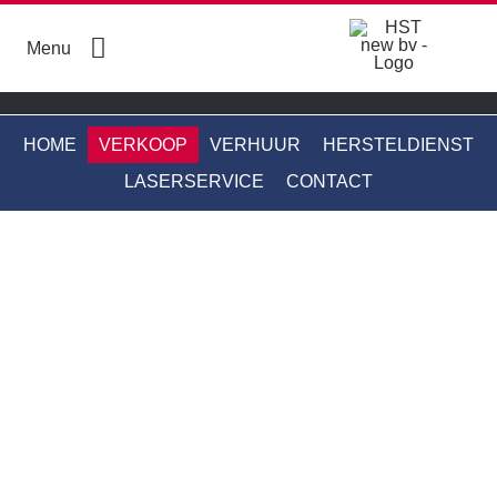
Skip
to
Menu
content
HOME
VERKOOP
VERHUUR
HERSTELDIENST
LASERSERVICE
CONTACT
Boren en breken
Energie en nutsvoorzieningen
Gereedschap
Grondverzet
Meetinstrumenten
Mixers en molens