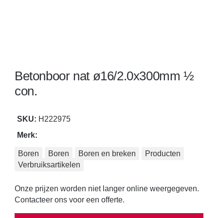
Reiniging
Steen en betonbewerking
Straataanleg
Betonboor nat ø16/2.0x300mm ½
con.
Gereedschap voor tegelzetters
Touwen, span- en hijsbanden
SKU:
H222975
Merk:
Transport en opslag
Boren
Boren
Boren en breken
Producten
Tuinmachines
Verbruiksartikelen
Veiligheid
Onze prijzen worden niet langer online weergegeven.
Contacteer ons voor een offerte.
Verbruiksartikelen