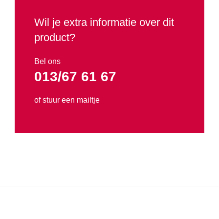
Verwarming en Drogers
Wil je extra informatie over dit
product?
Waterpompen
Bel ons
Promo
013/67 61 67
Tweedehands
of stuur een mailtje
Verhuur